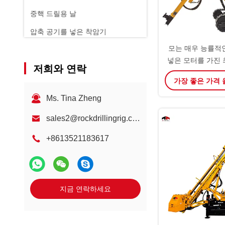
중핵 드릴용 날
압축 공기를 넣은 착암기
모는 매우 능률적
바위 장전기
넣은 모터를 가진 
저희와 연락
드릴링 
가장 좋은 가격
Ms. Tina Zheng
sales2@rockdrillingrig.com
+8613521183617
지금 연락하세요