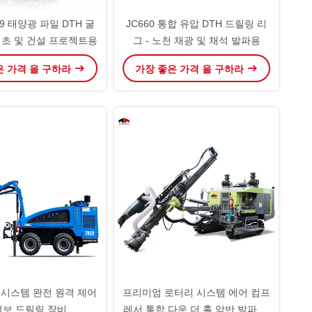
19 태양광 파일 DTH 굴
JC660 통합 유압 DTH 드릴링 리
 기초 및 건설 프로젝트용
그 - 노천 채광 및 채석 발파용
은 가격 을 구하라
가장 좋은 가격 을 구하라
압 시스템 완전 원격 제어
프리미엄 로터리 시스템 에어 컴프
점보 드릴링 장비
레서 통합 다운 더 홀 암반 발파 홀