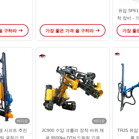
유압 SP6
착 장비 -
 을 구하라
가장 좋은 가격 을 구하라
가장 좋
비디오
비디오
템 시프트 추진
JC900 수압 크롤러 장착 바위 채
TR25 유
팅 굴착기 먼지
굴 9500kg DTH 드릴링 기계
록 