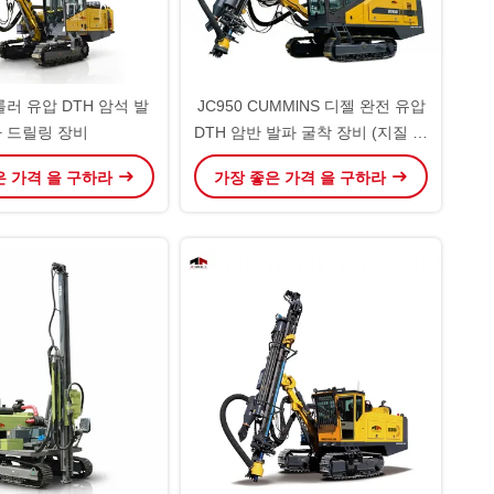
크롤러 유압 DTH 암석 발
JC950 CUMMlNS 디젤 완전 유압
 드릴링 장비
DTH 암반 발파 굴착 장비 (지질 및
광물 탐사)
은 가격 을 구하라
가장 좋은 가격 을 구하라