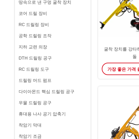
땅속으로 낸 구멍 굴착 장치
코어 드릴 장비
RC 드릴링 장비
공학 드릴링 조작
지하 교련 의장
굴착 장치를 강타하
돌
DTH 드릴링 공구
가장 좋은 가격
RC 드릴링 도구
드릴링 머드 펌프
다이아몬드 핵심 드릴링 공구
우물 드릴링 공구
휴대용 나사 공기 압축기
착암기 막대
착암기 조금