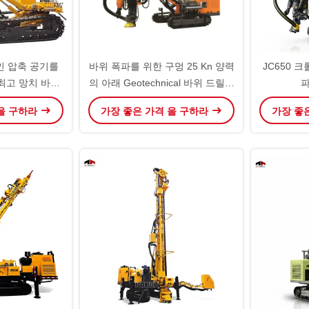
인 압축 공기를
바위 폭파를 위한 구멍 25 Kn 양력
JC650 
최고 망치 바위
의 아래 Geotechnical 바위 드릴링
파
리그
리그
 을 구하라
가장 좋은 가격 을 구하라
가장 좋