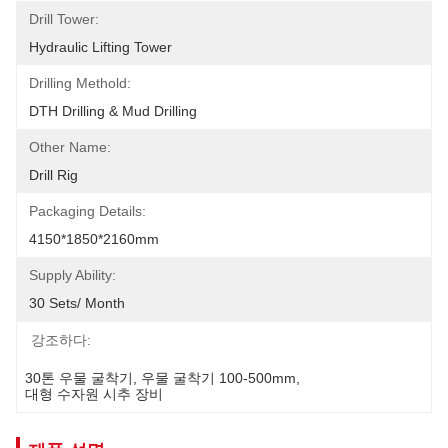
Drill Tower:
Hydraulic Lifting Tower
Drilling Methold:
DTH Drilling & Mud Drilling
Other Name:
Drill Rig
Packaging Details:
4150*1850*2160mm
Supply Ability:
30 Sets/ Month
강조하다:
30톤 우물 굴착기
, 
우물 굴착기 100-500mm
, 
대형 수자원 시추 장비