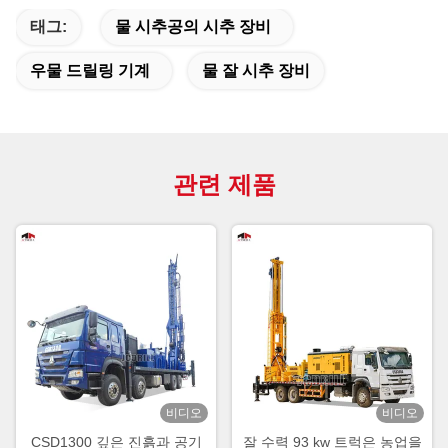
태그:
물 시추공의 시추 장비
우물 드릴링 기계
물 잘 시추 장비
관련 제품
비디오
비디오
CSD1300 깊은 진흙과 공기
잘 수력 93 kw 트럭은 농업을