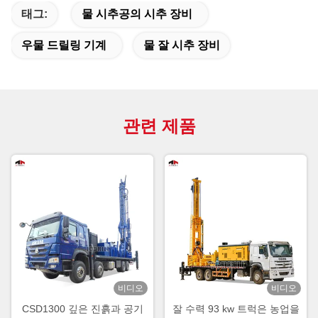
태그:
물 시추공의 시추 장비
우물 드릴링 기계
물 잘 시추 장비
관련 제품
비디오
비디오
CSD1300 깊은 진흙과 공기
잘 수력 93 kw 트럭은 농업을