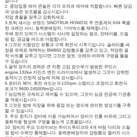
습니다.
2. 중앙집중 제어 콘솔은 각각 조작과 제어에 적합합니다. 빠른 당김
과 상승은 보조물을 감소시킵니다
작업 효율을 맞추고 강화하세요.
3.트럭 섀시는 브랜드 SINOTRUK HOWO와 주 전동계의 6X4 특별
한 크레인 샤시, 동력분배장치, 기어박스를 채택합니다,
두배 윈치 단위가 시스템이 샤시에 설정되는 펌프, 턴테이블, 드릴
링 탑, 공급을 머드로 더럽힙니다.
4.그것은 지향성인 유통과 수력 회전식 시추기입니다. 슬러리를 세
정용 유체로 채택하는 BW850 감탕뽐프를 갖추고 있고, 적당한 굴
착 비트를 갖추고 있다면 그것은 점토, 모래와 바위에 구멍을 뚫을
수 있습니다.
5.굴착 장치의 권력은 큰 치환 고압 잠수부가 펌핑한 쿠민스
engine,132kw 카민즈 엔진 드라이브에서 발생하고 그것이 강력한
동적이고 안정적 성능에 의해 묘사됩니다.
6.로터리 헤더, 회전 속도는 0-110rpm 스텝리스 조정이고 회전식
토크가 9600-24500Nm입니다.
7.당김력은 규제되고 제어될 수 있으며, 그것이 심공 천공에 기관총
을 적응시킵니다.
8.그것은 밤에 직장을 위해 용접 또는 명도에 편리한 생성기를 구축
할 수 있습니다.
9. 주요 윈치가 장비에 이용 가능하여서 장비가 진흙 바위에 그리고
풍화작용 형성에 구멍을 뚫는게 고효율입니다.
10. 장비의 주요 드라이브는 하이드루리크와 4개 버팀 다리와 드릴
링 탑이 수력인 통제됩니다. 동력분배장치와 감탕뽐프 클러치 시스