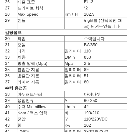
26
배출 표준
EU-3
27
드라이브 형식
*2
28
Max.Speed
Km / Ｈ
102.9
29
핸들
/right를 (선택적인 채
로) 남겨두었습니다
감탕뽐프
30
타입
수력입니다
31
모델
BW850
32
타격
밀리미터
110
33
치환
L/Min
850
34
방출 압력 (Mpa)
Mpa
2-5
35
흡입관 지름
밀리미터
89
36
방출관 지름
밀리미터
51
37
라이너 지름
밀리미터
80
수력 용접공
38
마누패트우러
다이나셋
39
용접전류
A
60-250
40
수력 Min.oilflow
L/min
42
41
Nom / 맥스 압력
바
190/210
42
전압
Ｖ
110/220VDC
43
힘
Kw
102
44
L*W*H
밀리미터
390*190*230