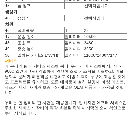
45
폼 펌프
선택적입니다
생성기
46
생성기
선택적입니다
차원
46
정미중량
Ｔ
22
47
운송 길이
밀리미터
10500
48
운송 폭
밀리미터
2480
49
운송 높이
밀리미터
3650
50
일하는 사이즈(L*W*H)
밀리미터
11000*2480*7147
서비스
에 우리의 판매 서비스 시스템 뒤에, 우리가 이 시스템에서, ISO-
9000 일련에 따라 엄밀하게 완전한 조절 시스템을 확립하고, 기술
날짜와 문제가 해결책을 해결하고 예방 대책이 누구에 제공될 것이
고 프로젝트를 유지하고, 모든 예비품이 설치 설명서, 패킹 리스트,
제조의 지시, 자격과 보증서와 새로운 OEM 제품에서 사용될 것입
니다.
우리는 한 장비와 한 사건을 제공합니다, 말하자면 에프터 서비스인
무한한 서비스가 장비의 직장 생활을 위해 마지막인 순서 확인으로
부터 시작됩니다.