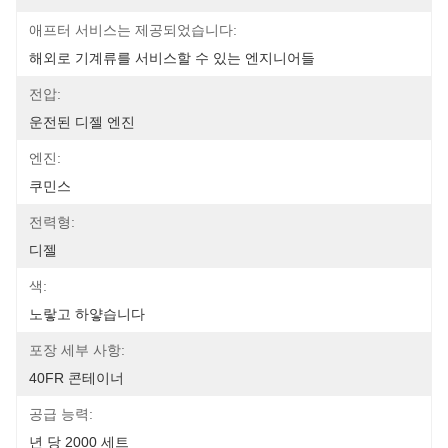
애프터 서비스는 제공되었습니다:
해외로 기계류를 서비스할 수 있는 엔지니어들
전압:
운전된 디젤 엔진
엔진:
쿠민스
전력형:
디젤
색:
노랗고 하얗습니다
포장 세부 사항:
40FR 콘테이너
공급 능력:
년 당 2000 세트