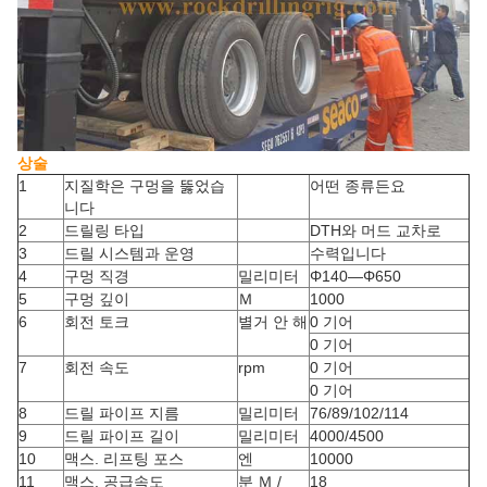
상술
1
지질학은 구멍을 뚫었습
어떤 종류든요
니다
2
드릴링 타입
DTH와 머드 교차로
3
드릴 시스템과 운영
수력입니다
4
구멍 직경
밀리미터
Φ140―Φ650
5
구멍 깊이
Ｍ
1000
6
회전 토크
별거 안 해
0 기어
0 기어
7
회전 속도
rpm
0 기어
0 기어
8
드릴 파이프 지름
밀리미터
76/89/102/114
9
드릴 파이프 길이
밀리미터
4000/4500
10
맥스. 리프팅 포스
엔
10000
11
맥스. 공급속도
분 Ｍ /
18