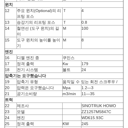
윈치
12
주요 윈치(Optional)의 리
Ｔ
4
프팅 포스
13
승강기의 리프팅 포스
Ｔ
0.8
14
철연선 (도구 윈치)의 길
Ｍ
100
이
15
도구 윈치의 높이를 높이
Ｍ
8
기
엔진
16
디젤 엔진 종
쿠민스
17
정격 출력
Kw
179
18
전기 시스템
볼트
24
압축기는 요구했습니다
19
압축기 유형
움직일 수 있는 회전 스크루우 /
20
압력은 요구했습니다
Mpa
1.2―3
21
공기소비량
m3/min
11―35
트럭
22
제조사
SINOTRUK HOWO
23
모델
ZZ1257M5847C
24
엔진
WD615.93C
25
정격 출력
KW
245