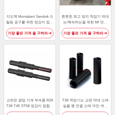
지도책 Montabert Sandvik 드
튼튼한 최고 망치 착암기 막대
릴링 공구를 위한 정강이 접합
는/폭파하는을 위한 Mf 연장
기 착암기 막대
막대를 채광 실을 뀁니다
가장 좋은 가격 을 구하라
가장 좋은 가격 을 구하라
교련은 광업 기계 부속품 R28
T38 착암기는 교련 막대 소매
T38 T45 ST58 정강이 접합기
실을 꿴 연결 소매 까만 색깔
탄소 강철을 도구로 만듭니다
을 도구로 만듭니다