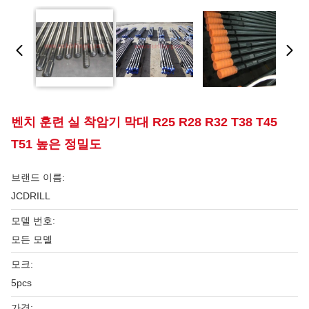
벤치 훈련 실 착암기 막대 R25 R28 R32 T38 T45
T51 높은 정밀도
브랜드 이름:
JCDRILL
모델 번호:
모든 모델
모크:
5pcs
가격: