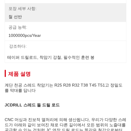
포장 세부 사항:
철 선반
공급 능력:
1000000pcs/year
강조하다:
테이퍼 드릴로드
, 
착암기 강철
, 
필수적인 훈련 봉
제품 설명
계단 천공 스레드 착암기는 R25 R28 R32 T38 T45 T51고 정밀도
를 막대를 답니다
JCDRILL 스레드 돌 드릴 로드
CNC 머싱과 진보적 열처리에 의해 생산됩니다, 우리가 다양한 스레
드가 아래와 같이 보여진 채로 다른 길이에서 모든 범위의 노즐대를
공급할 수 있는 것처럼 JC 연장 드릴 로드는 똑같은 철강으로부터