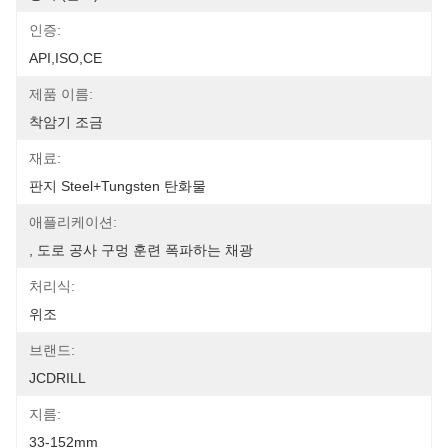
인증:
API,ISO,CE
제품 이름:
착암기 조금
재료:
판지 Steel+Tungsten 탄화물
애플리케이션:
, 도로 공사 구멍 훈련 폭파하는 채광
처리식:
위조
브랜드:
JCDRILL
지름:
33-152mm