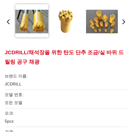
JCDRILL/채석장을 위한 탄도 단추 조금/실 바위 드
릴링 공구 채광
브랜드 이름:
JCDRILL
모델 번호:
모든 모델
모크:
5pcs
가격: