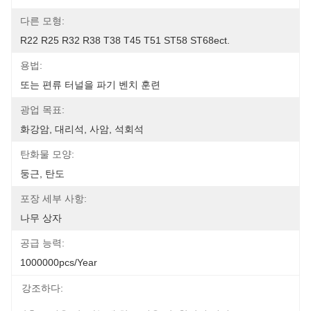
다른 모형:
R22 R25 R32 R38 T38 T45 T51 ST58 ST68ect.
용법:
또는 편류 터널을 파기 벤치 훈련
광업 목표:
화강암, 대리석, 사암, 석회석
탄화물 모양:
둥근, 탄도
포장 세부 사항:
나무 상자
공급 능력:
1000000pcs/year
강조하다: