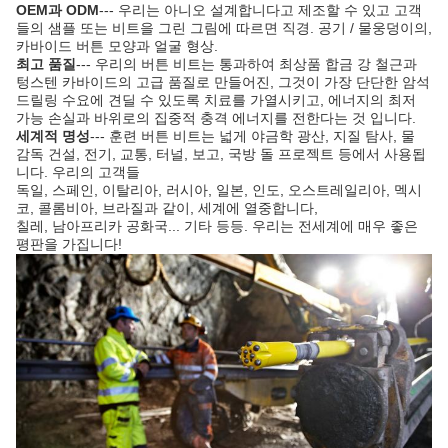
OEM과 ODM
--- 우리는 아니오 설계합니다고 제조할 수 있고 고객
들의 샘플 또는 비트을 그린 그림에 따르면 직경. 공기 / 물웅덩이의,
카바이드 버튼 모양과 얼굴 형상.
최고 품질
--- 우리의 버튼 비트는 통과하여 최상품 합금 강 철근과
텅스텐 카바이드의 고급 품질로 만들어진, 그것이 가장 단단한 암석
드릴링 수요에 견딜 수 있도록 치료를 가열시키고, 에너지의 최저
가능 손실과 바위로의 집중적 충격 에너지를 전한다는 것 입니다.
세계적 명성
--- 훈련 버튼 비트는 넓게 야금학 광산, 지질 탐사, 물
감독 건설, 전기, 교통, 터널, 보고, 국방 돌 프로젝트 등에서 사용됩
니다. 우리의 고객들
독일, 스페인, 이탈리아, 러시아, 일본, 인도, 오스트레일리아, 멕시
코, 콜롬비아, 브라질과 같이, 세계에 열중합니다,
칠레, 남아프리카 공화국... 기타 등등. 우리는 전세계에 매우 좋은
평판을 가집니다!