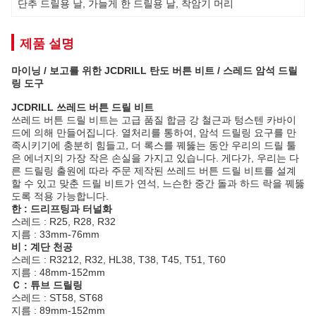
단추 드릴용 날
, 
가늘게 한 드릴용 날
, 
착암기 머리
제품 설명
마이닝 / 보고를 위한 JCDRILL 탄도 버튼 비트 / 스레드 암석 드릴
링 도구
JCDRILL 쓰레드 버튼 드릴 비트
쓰레드 버튼 드릴 비트는 고급 품질 합금 강 철근과 텅스텐 카바이
드에 의해 만들어집니다. 열처리를 통하여, 암석 드릴링 요구를 만
족시키기에 충분히 힘들고, 더 록스를 꿰뚫는 동안 우리의 드릴 툴
은 에너지의 가장 작은 손실을 가지고 있습니다. 게다가, 우리는 다
른 드릴링 출원에 따라 주문 제작된 쓰레드 버튼 드릴 비트를 설계
할 수 있고 맞춘 드릴 비트가 연석, 느슨한 중간 돌과 하드 락을 꿰뚫
도록 적용 가능합니다.
한 : 드리프팅과 터널화
스레드 : R25, R28, R32
지름 : 33mm-76mm
비 : 계단 천공
스레드 : R3212, R32, HL38, T38, T45, T51, T60
지름 : 48mm-152mm
Ｃ : 튜브 드릴링
스레드 : ST58, ST68
지름 : 89mm-152mm