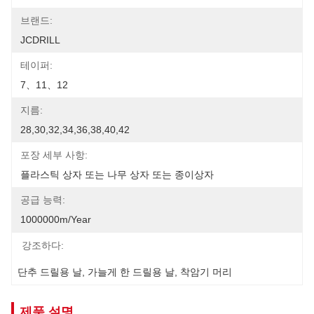
브랜드:
JCDRILL
테이퍼:
7、11、12
지름:
28,30,32,34,36,38,40,42
포장 세부 사항:
플라스틱 상자 또는 나무 상자 또는 종이상자
공급 능력:
1000000m/year
강조하다:
단추 드릴용 날
, 
가늘게 한 드릴용 날
, 
착암기 머리
제품 설명