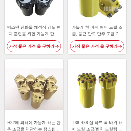
텅스텐 탄화물 채석장 갱도 벤
가늘게 한 바위 해머 드릴 조
치 훈련을 위한 가늘게 한 단
금, 둥근 탄도 단추 조금 7개
추 드릴용 날
도
가장 좋은 가격 을 구하라
가장 좋은 가격 을 구하라
H22에 의하여 가늘게 하는 단
T38 R38 실 하드 록 바위 해
추 조금을 채광하는 텅스텐 탄
머 드릴 조금/벤치 드릴링 탄