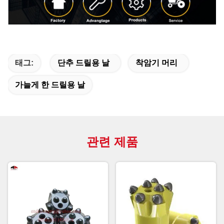
태그:
단추 드릴용 날
착암기 머리
가늘게 한 드릴용 날
관련 제품