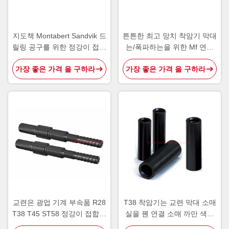
지도책 Montabert Sandvik 드
튼튼한 최고 망치 착암기 막대
릴링 공구를 위한 정강이 접합
는/폭파하는을 위한 Mf 연장
기 착암기 막대
막대를 채광 실을 뀁니다
가장 좋은 가격 을 구하라
가장 좋은 가격 을 구하라
교련은 광업 기계 부속품 R28
T38 착암기는 교련 막대 소매
T38 T45 ST58 정강이 접합기
실을 꿴 연결 소매 까만 색깔
탄소 강철을 도구로 만듭니다
을 도구로 만듭니다