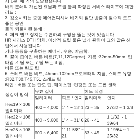
시 1분, 에 거의 도달했습니다
바위 분쇄의 개선된 효율과 드릴 툴의 확장된 서비스 라이프에 대한
리드 ;
3. 감소시키는 중앙 에어컨디셔너 배기와 절단 방출의 필수적 로드
좋은 공연
돌의 되풀이된 분쇄 ;
4. 체크 밸브 장치는 수면하의 구멍을 뚫는 것이 있습니다.
HR 시리즈 DTH 망치, 이상적 드릴 툴은 넓게 관하여 그와 같은 산
업에서 사용됩니다
기타 등등을 구축하는 에너지, 수송, 야금학.
5. 끝이 좁아진 버튼 비트(7,11,12Degree), 지름 :32mm-50mm, 팁
타입 :4 팁 또는 7 팁 또는 8 팁,
버튼 또는 탄도 팁
6. 쓰레드 버튼 비트, 45mm-102mm으로부터의 지름, 스레드 유형
:R32,T38,T45,T51 스레드 팁
타입 : 버튼 또는 탄도 팁, 페이스형 :편평면 또는 드롭 센터
유효 길이
헤드 직경
정강이 방식
밀리미터
피트 / 인치
밀리미터
인치
Hex19 × 108
400 ~ 4,000
1' 4 ~ 13' 1
23 ~ 35
27/32 ~ 1 3/8
밀리미터
Hex22 × 108
1 1/32 ~ 1
400 ~ 9,600
1' 4 ~ 31' 6
26 ~ 41
밀리미터
39/64
Hex25 × 108
1' 11 5/8" ~
1 19/64 ~ 1
600 ~ 6,400
33 ~ 45
밀리미터
21'
25/32