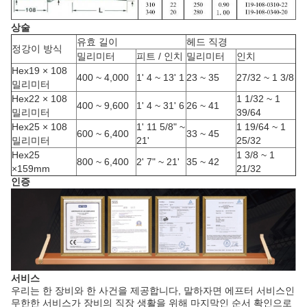
상술
유효 길이
헤드 직경
정강이 방식
밀리미터
피트 / 인치
밀리미터
인치
Hex19 × 108
400 ~ 4,000
1' 4 ~ 13' 1
23 ~ 35
27/32 ~ 1 3/8
밀리미터
Hex22 × 108
1 1/32 ~ 1
400 ~ 9,600
1' 4 ~ 31' 6
26 ~ 41
밀리미터
39/64
Hex25 × 108
1' 11 5/8" ~
1 19/64 ~ 1
600 ~ 6,400
33 ~ 45
밀리미터
21'
25/32
Hex25
1 3/8 ~ 1
800 ~ 6,400
2' 7" ~ 21'
35 ~ 42
×159mm
21/32
인증
서비스
우리는 한 장비와 한 사건을 제공합니다, 말하자면 에프터 서비스인
무한한 서비스가 장비의 직장 생활을 위해 마지막인 순서 확인으로