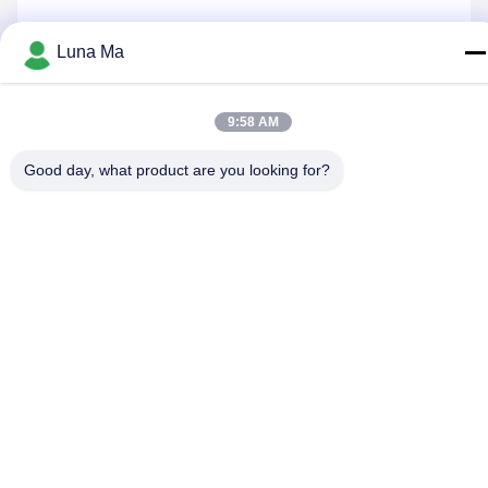
Luna Ma
저희와 연락
9:58 AM
Good day, what product are you looking for?
개인정보 보호 정책
|
사이트맵
| 중국 좋은 품질 바위 드릴링 리그
공급자. 저작권 2018-2026 Beijing Jincheng Mining Technology
Co., Ltd. 모두 모든 권리 보호