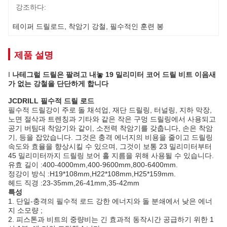
강조하다:
테이퍼 드릴로드
, 
착암기 강철
, 
필수적인 훈련 봉
제품 설명
I
나테그럴 드릴은 팔려고 내놓 19 밀리미터 코어 드릴 비트 이음새
가 없는 강철을 단단하게 합니다
JCDRILL 필수적 드릴 로드
필수적 드릴강이 주로 돌 채석업, 재단 드릴링, 터널링, 지하 막장,
노면 절삭과 트렌칭과 기타와 같은 작은 구멍 드릴링에서 사용되고
공기 버팀대 착암기와 같이, 소전력 착암기를 갖춥니다, 손은 착암
기, 등을 잡았습니다. 그것은 충격 에너지의 비용을 줄이고 드릴링
속도와 효율을 향상시킬 수 있으며, 그것이 보통 23 밀리미터부터
45 밀리미터까지 드릴링 보어 홀 지름을 위해 사용될 수 있습니다.
유효 길이 :400-4000mm,400-9600mm,800-6400mm.
정강이 방식 :H19*108mm,H22*108mm,H25*159mm.
헤드 직경 :23-35mm,26-41mm,35-42mm
특성
1. 단일-충격의 필수적 로드 강한 에너지와 돌 분쇄에서 낮은 에너
지 소모량 ;
2. 피스톤과 비트의 중량비는 긴 효과적 동작시간 공급하기 위한 1