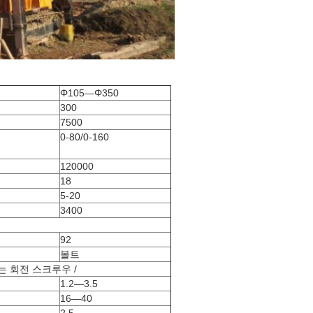
Φ105―Φ350
300
7500
0-80/0-160
120000
18
5-20
3400
92
볼트
는 회전 스크루우 /
1.2―3.5
16―40