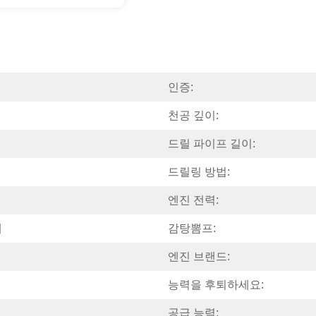
인증:
천공 깊이:
드릴 파이프 길이:
드릴링 방법:
엔진 전력:
터
감탕뽐프:
엔진 브랜드:
능력을 후퇴하세요:
공급 능력: