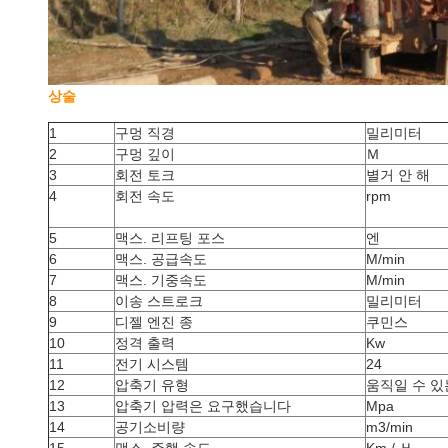
상술
1
구멍 직경
밀리미터
2
구멍 깊이
Ｍ
3
회전 토크
별거 안 해
4
회전 속도
rpm
5
맥스. 리프팅 포스
엔
6
맥스. 공급속도
M/min
7
맥스. 기중속도
M/min
8
이송 스트로크
밀리미터
9
디젤 엔진 종
쿠민스
10
정격 출력
Kw
11
전기 시스템
24
12
압축기 유형
움직일 수 있
13
압축기 압력은 요구했습니다
Mpa
14
공기소비량
m3/min