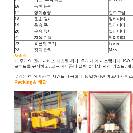
15
맥스. 주행 속도
Km / Ｈ
16
등반 능력
'
17
정미중량
킬로그램
18
운송 길이
밀리미터
19
운송 폭
밀리미터
20
운송 높이
밀리미터
21
지상 간격
밀리미터
22
흐름의 크기
L/Min
23
정격 압력
Mpa
서비스
에 우리의 판매 서비스 시스템 뒤에, 우리가 이 시스템에서, IS
로젝트를 유지하고, 모든 예비품이 설치 설명서, 패킹 리스트, 제
우리는 한 장비와 한 사건을 제공합니다, 말하자면 에프터 서비
Packing& 배달