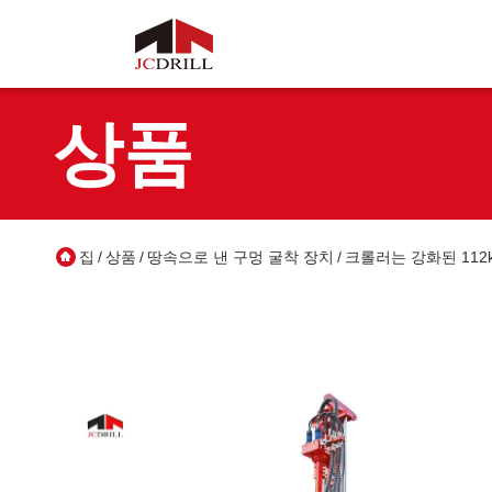
상품
집
상품
땅속으로 낸 구멍 굴착 장치
크롤러는 강화된 112
/
/
/