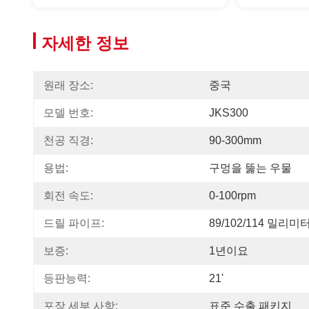
자세한 정보
원래 장소:
중국
모델 번호:
JKS300
천공 직경:
90-300mm
용법:
구멍을 뚫는 우물
회전 속도:
0-100rpm
드릴 파이프:
89/102/114 밀리미
보증:
1년이요
등판능력:
21'
포장 세부 사항:
표준 수출 패키지