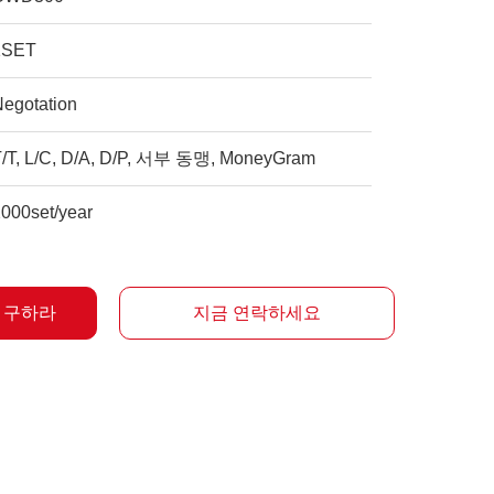
1SET
Negotation
T/T, L/C, D/A, D/P, 서부 동맹, MoneyGram
2000set/year
을 구하라
지금 연락하세요