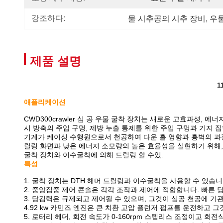
강조하다:
물 시추공의 시추 장비
, 
우물
제품 설명
1
애플리케이션
CWD300crawler 심 공 우물 굴착 장치는 새로운 고효과성, 
시 방축의 주입 구멍, 제방 누출 통제를 위한 주입 구멍과 기지 
기계가 케이싱 수행원으로서 천공하여 다운 홀 영향과 흉벽의 과
릴링 화면과 낮은 에너지 소모량의 높은 효율성을 실현하기 위해, 
굴착 장치와 이수굴착에 의해 드릴링 할 수있.
특성
1. 굴착 장치는 DTH 해머 드릴링과 이수굴착을 사용할 수 있습니
2. 중앙집중 제어 콘솔은 각각 조작과 제어에 적합합니다. 빠른 
3. 당김력은 규제되고 제어될 수 있으며, 그것이 심공 천공에 기
4.92 kw 카민즈 엔진은 큰 치환 고압 플런저 펌프를 운전하고
5. 로터리 헤더, 회전 속도가 0-160rpm 스텝리스 조정이고 회전