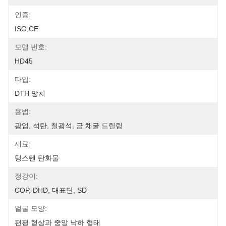
인증:
ISO,CE
모델 번호:
HD45
타입:
DTH 망치
용법:
광업, 석탄, 철광석, 금 채굴 드릴링
재료:
텅스텐 탄화물
정강이:
COP, DHD, 대표단, SD
얼굴 모양:
편평 형상과 중앙 낙하 형태