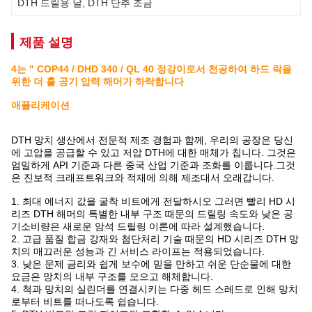
DTH 드릴용 날
, 
DTH 단추 조금
제품 설명
4는 " COP44 / DHD 340 / QL 40 정강이로서 천공하여 하드 락을
위한 더 홀 공기 압력 해머가 하락합니다
애플리케이션
DTH 망치 생산에서 전문적 제조 경험과 함께, 우리의 공장은 당신
에 고압을 공급할 수 있고 저압 DTH에 대한 매체가 칩니다. 그것은
엄밀하게 API 기준과 다른 중국 산업 기준과 조화를 이룹니다.그것
은 진보적 크래프트워크와 적재에 의해 제조대서 오래갑니다.
1. 최대 에너지 값을 굴착 비트에게 전달하시오 그러면 빨리 HD 시
리즈 DTH 해머의 특별한 내부 구조 때문의 드릴링 속도와 낮은 공
기소비량은 새로운 암석 드릴링 이론에 따라 설계했습니다.
2. 고급 품질 합금 강재와 첨단처리 기술 때문의 HD 시리즈 DTH 망
치의 매끄러운 성능과 긴 서비스 라이프는 적용되었습니다.
3. 낮은 문제 금리와 쉽게 보수에 믿을 만하고 쉬운 단순물에 대한
요금은 망치의 내부 구조를 모으고 해체합니다.
4. 척과 망치의 실린더를 연결시키는 다중 헤드 스레드로 인해 망치
로부터 비트를 떠나도록 쉽습니다.