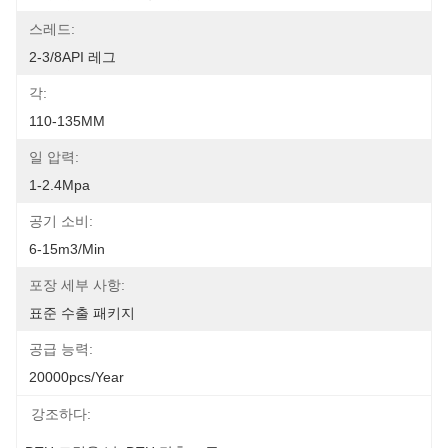
스레드:
2-3/8API 레그
각:
110-135MM
일 압력:
1-2.4Mpa
공기 소비:
6-15m3/min
포장 세부 사항:
표준 수출 패키지
공급 능력:
20000pcs/year
강조하다: