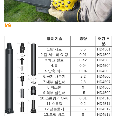
상술
항목 기술
중량
어떤 부
분.
1.탑 서브
6.5
HD4501
2.탑 서브의 O-링
0.01
HD4502
3.체크 밸브
0.42
HD4503
4.봄
0.04
HD4504
5.압축 버퍼
0.04
HD4505
6.공기 배분기
2.2
HD4506
7.내부 실린더
2.3
HD4507
8.피스톤
9
HD4508
9.외부 실린더
15
HD4509
10.스톱링의 O-링
0.01
HD4510
11.스톱링
0.2
HD4511
12.전동물개
3.5
HD4512
13.드릴 비트
9
HD4513