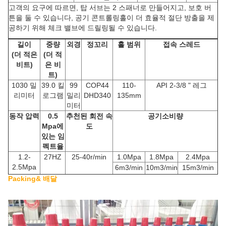
고객의 요구에 따르면, 탑 서브는 2 스패너로 만들어지고, 보호 버
튼을 둘 수 있습니다, 공기 콘트롤링홀이 더 효율적 절단 방출을 제
공하기 위해 체크 밸브에 드릴링될 수 있습니다.
길이
중량
외경
정꼬리
홀 범위
접속 스레드
(더 적은
(더 적
비트)
은 비
트)
1030 밀
39.0 킬
99
COP44
110-
API 2-3/8 " 레그
리미터
로그램
밀리
DHD340
135mm
미터
동작 압력
0.5
추천된 회전 속
공기소비량
Mpa에
도
있는 임
펙트율
1.2-
27HZ
25-40r/min
1.0Mpa
1.8Mpa
2.4Mpa
2.5Mpa
6m3/min
10m3/min
15m3/min
Packing& 배달