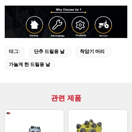
태그:
단추 드릴용 날
착암기 머리
가늘게 한 드릴용 날
관련 제품