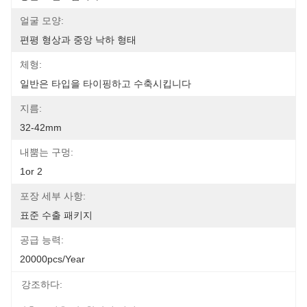
얼굴 모양:
편평 형상과 중앙 낙하 형태
체형:
일반은 타입을 타이핑하고 수축시킵니다
지름:
32-42mm
내뿜는 구멍:
1or 2
포장 세부 사항:
표준 수출 패키지
공급 능력:
20000pcs/year
강조하다: