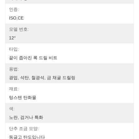
인증:
ISO,CE
모델 번호:
12°
타입:
끝이 좁아진 록 드릴 비트
용법:
광업, 석탄, 철광석, 금 채굴 드릴링
재료:
텅스텐 탄화물
색:
노란, 검거나 특화
단추 조금 모양:
둥글고 탄도입니다